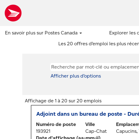
Accueil
|
chez Canada Post - Poste
Résultats de la recherche p
En savoir plus sur Postes Canada
Explorer les 
Il n’y a actuellement aucun poste v
Les 20 offres d’emploi les plus ré
Afficher plus d’options
Résultats
Affichage de 1 à 20 sur 20 emplois
de
Titre
Sélectionner
Adjoint dans un bureau de poste - Dur
la
au
recherche
Numéro de poste
Ville
Emplaceme
moyen
pour
193921
Cap-Chat
Capucins, 
de
"".
Date d’affichage (aa-mm-jj)