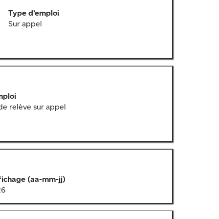
Type d’emploi
Sur appel
mploi
e relève sur appel
fichage (aa-mm-jj)
26