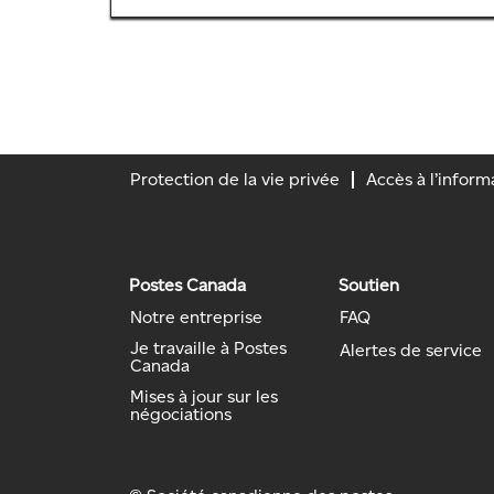
tout
la
le
barre
contenu
d’espacement
des
pour
renseignements
afficher
sur
tout
l’emploi.
le
Protection de la vie privée
Accès à l’inform
contenu
des
renseignements
sur
Postes Canada
Soutien
l’emploi.
Notre entreprise
FAQ
Je travaille à Postes
Alertes de service
Canada
Mises à jour sur les
négociations