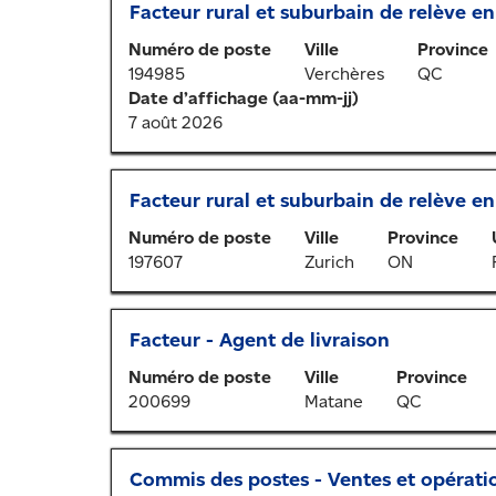
Titre
Sélectionner
Facteur rural et suburbain de relève en
d’espacement
sur
au
pour
l’emploi.
Numéro de poste
Ville
Province
moyen
afficher
194985
Verchères
QC
de
tout
Date d’affichage (aa-mm-jj)
la
le
7 août 2026
barre
contenu
d’espacement
des
pour
renseignements
Titre
Sélectionner
Facteur rural et suburbain de relève en 
afficher
sur
au
tout
l’emploi.
Numéro de poste
Ville
Province
moyen
le
197607
Zurich
ON
de
contenu
la
des
barre
renseignements
Titre
Sélectionner
Facteur - Agent de livraison
d’espacement
sur
au
pour
l’emploi.
Numéro de poste
Ville
Province
moyen
afficher
200699
Matane
QC
de
tout
la
le
barre
contenu
Titre
Sélectionner
Commis des postes - Ventes et opérati
d’espacement
des