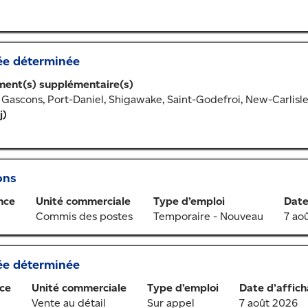
ée déterminée
ent(s) supplémentaire(s)
Gascons, Port-Daniel, Shigawake, Saint-Godefroi, New-Carlisl
j)
ons
nce
Unité commerciale
Type d’emploi
Date
Commis des postes
Temporaire - Nouveau
7 ao
ée déterminée
ce
Unité commerciale
Type d’emploi
Date d’affic
Vente au détail
Sur appel
7 août 2026