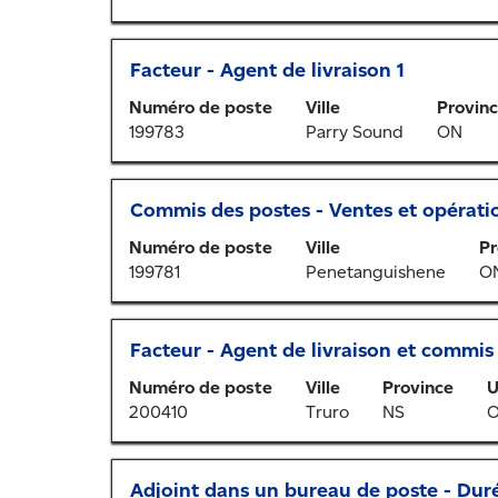
de
tout
pour
la
le
vous
barre
contenu
Titre
Sélectionner
Facteur - Agent de livraison 1
tous
d’espacement
des
au
les
pour
renseignements
Numéro de poste
Ville
Provin
moyen
détails.
afficher
sur
199783
Parry Sound
ON
de
tout
l’emploi.
la
le
barre
contenu
Titre
Sélectionner
Commis des postes - Ventes et opérati
d’espacement
des
au
pour
renseignements
Numéro de poste
Ville
Pr
moyen
afficher
sur
199781
Penetanguishene
O
de
tout
l’emploi.
la
le
barre
contenu
Titre
Sélectionner
Facteur - Agent de livraison et commis
d’espacement
des
au
pour
renseignements
Numéro de poste
Ville
Province
U
moyen
afficher
sur
200410
Truro
NS
O
de
tout
l’emploi.
la
le
barre
contenu
Titre
Sélectionner
Adjoint dans un bureau de poste - Dur
d’espacement