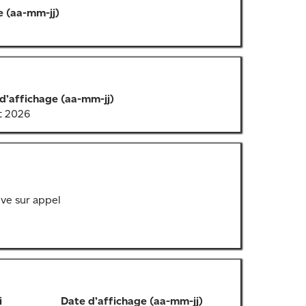
e (aa-mm-jj)
d’affichage (aa-mm-jj)
t 2026
ve sur appel
i
Date d’affichage (aa-mm-jj)