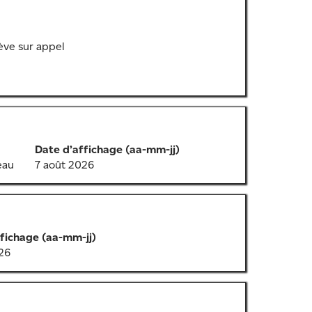
ève sur appel
Date d’affichage (aa-mm-jj)
eau
7 août 2026
fichage (aa-mm-jj)
26