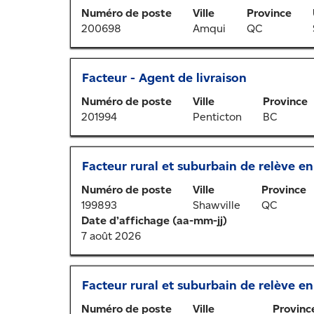
au
pour
renseignements
Numéro de poste
Ville
Province
moyen
afficher
sur
200698
Amqui
QC
de
tout
l’emploi.
la
le
barre
contenu
Titre
Sélectionner
Facteur - Agent de livraison
d’espacement
des
au
pour
renseignements
Numéro de poste
Ville
Province
moyen
afficher
sur
201994
Penticton
BC
de
tout
l’emploi.
la
le
barre
contenu
Titre
Sélectionner
Facteur rural et suburbain de relève en
d’espacement
des
au
pour
renseignements
Numéro de poste
Ville
Province
moyen
afficher
sur
199893
Shawville
QC
de
tout
l’emploi.
Date d’affichage (aa-mm-jj)
la
le
7 août 2026
barre
contenu
d’espacement
des
pour
renseignements
Titre
Sélectionner
Facteur rural et suburbain de relève en
afficher
sur
au
tout
l’emploi.
Numéro de poste
Ville
Provinc