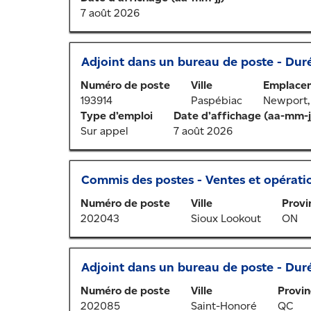
la
Affichage
7 août 2026
barre
de
d’espacement
1
pour
à
Titre
Sélectionner
Adjoint dans un bureau de poste - Dur
afficher
20
au
tout
sur
Numéro de poste
Ville
Emplacem
moyen
le
20
193914
Paspébiac
Newport, 
de
contenu
emplois
Type d’emploi
Date d’affichage (aa-mm-j
la
des
Utilisez
Sur appel
7 août 2026
barre
renseignements
la
d’espacement
sur
touche
pour
l’emploi.
de
Titre
Sélectionner
Commis des postes - Ventes et opérati
afficher
tabulation
au
tout
Numéro de poste
Ville
Provi
pour
moyen
le
202043
Sioux Lookout
ON
parcourir
de
contenu
la
la
des
liste
barre
renseignements
d’emplois.
Titre
Sélectionner
Adjoint dans un bureau de poste - Dur
d’espacement
sur
Sélectionnez
au
pour
l’emploi.
Numéro de poste
Ville
Provin
un
moyen
afficher
202085
Saint-Honoré
QC
emploi