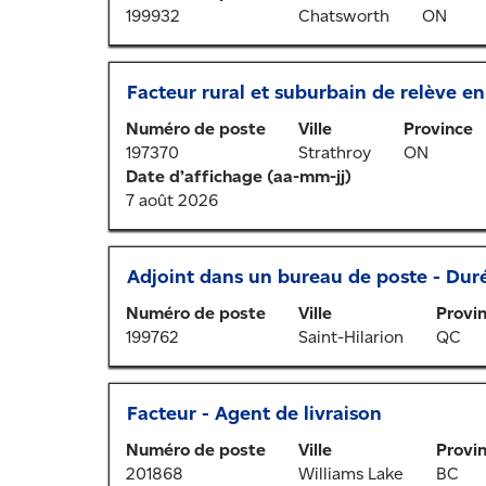
moyen
le
199932
Chatsworth
ON
de
contenu
la
des
barre
renseignements
Titre
Sélectionner
Facteur rural et suburbain de relève en
d’espacement
sur
au
pour
l’emploi.
Numéro de poste
Ville
Province
moyen
afficher
197370
Strathroy
ON
de
tout
Date d’affichage (aa-mm-jj)
la
le
7 août 2026
barre
contenu
d’espacement
des
pour
renseignements
Titre
Sélectionner
Adjoint dans un bureau de poste - Dur
afficher
sur
au
tout
l’emploi.
Numéro de poste
Ville
Provi
moyen
le
199762
Saint-Hilarion
QC
de
contenu
la
des
barre
renseignements
Titre
Sélectionner
Facteur - Agent de livraison
d’espacement
sur
au
pour
l’emploi.
Numéro de poste
Ville
Provi
moyen
afficher
201868
Williams Lake
BC
de