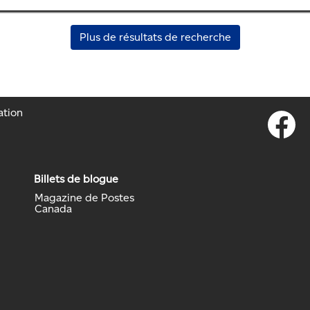
Plus de résultats de recherche
ation
S
’
o
u
v
r
Billets de blogue
e
d
Magazine de Postes
a
Canada
n
s
u
n
n
o
u
v
e