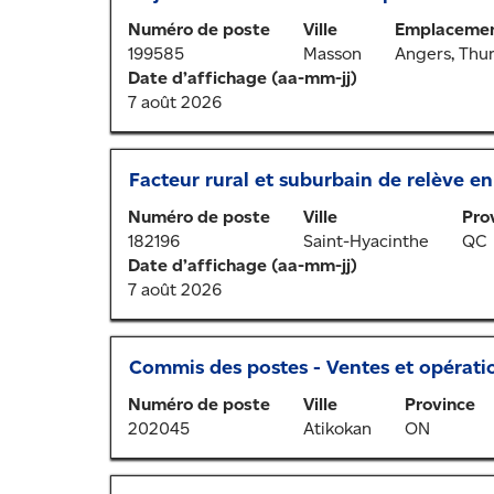
des
au
pour
renseignements
Numéro de poste
Ville
Emplacemen
moyen
afficher
sur
199585
Masson
Angers, Thu
de
tout
l’emploi.
Date d’affichage (aa-mm-jj)
la
le
7 août 2026
barre
contenu
d’espacement
des
pour
renseignements
Titre
Sélectionner
Facteur rural et suburbain de relève en
afficher
sur
au
tout
l’emploi.
Numéro de poste
Ville
Pro
moyen
le
182196
Saint-Hyacinthe
QC
de
contenu
Date d’affichage (aa-mm-jj)
la
des
7 août 2026
barre
renseignements
d’espacement
sur
pour
l’emploi.
Titre
Sélectionner
Commis des postes - Ventes et opérati
afficher
au
tout
Numéro de poste
Ville
Province
moyen
le
202045
Atikokan
ON
de
contenu
la
des
barre
renseignements