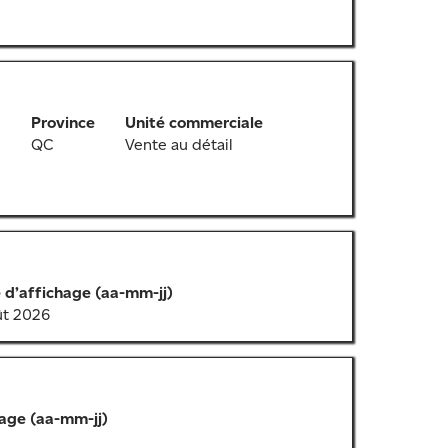
Province
Unité commerciale
e
QC
Vente au détail
 d’affichage (aa-mm-jj)
ût 2026
hage (aa-mm-jj)