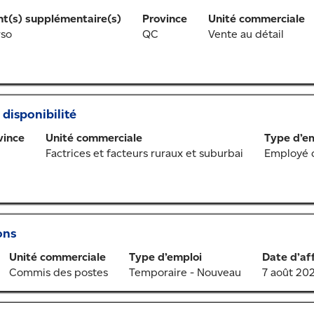
t(s) supplémentaire(s)
Province
Unité commerciale
rso
QC
Vente au détail
 disponibilité
vince
Unité commerciale
Type d’e
Factrices et facteurs ruraux et suburbai
Employé d
ons
Unité commerciale
Type d’emploi
Date d’af
Commis des postes
Temporaire - Nouveau
7 août 20