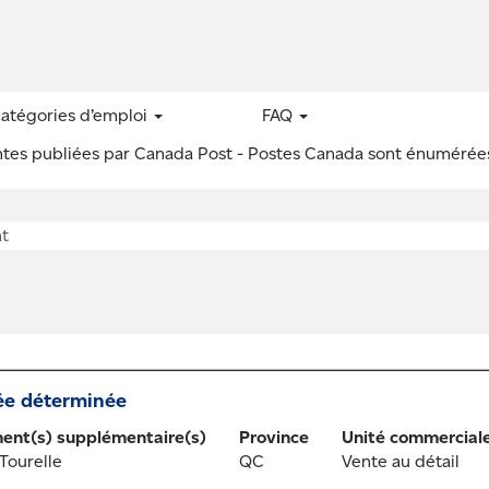
(page
s Canada
actuelle)
our
"".
catégories d’emploi
FAQ
acant correspondant à «
».
centes publiées par Canada Post - Postes Canada sont énuméré
ée déterminée
nt(s) supplémentaire(s)
Province
Unité commercial
Tourelle
QC
Vente au détail