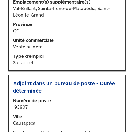
Emplacement(s) supplémentaire(s)
afficher
Val-Brillant, Sainte-Irène-de-Matapédia, Saint-
tout
Léon-le-Grand
le
contenu
Province
des
QC
renseignements
Unité commerciale
sur
Vente au détail
l’emploi.
Type d’emploi
Sur appel
Titre
Sélectionner
Adjoint dans un bureau de poste - Durée
au
déterminée
moyen
Numéro de poste
de
193907
la
barre
Ville
d’espacement
Causapscal
pour