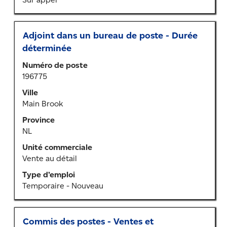
sur
l’emploi.
Titre
Sélectionner
Adjoint dans un bureau de poste - Durée
au
déterminée
moyen
Numéro de poste
de
196775
la
barre
Ville
d’espacement
Main Brook
pour
Province
afficher
NL
tout
le
Unité commerciale
contenu
Vente au détail
des
Type d’emploi
renseignements
Temporaire - Nouveau
sur
l’emploi.
Titre
Sélectionner
Commis des postes - Ventes et