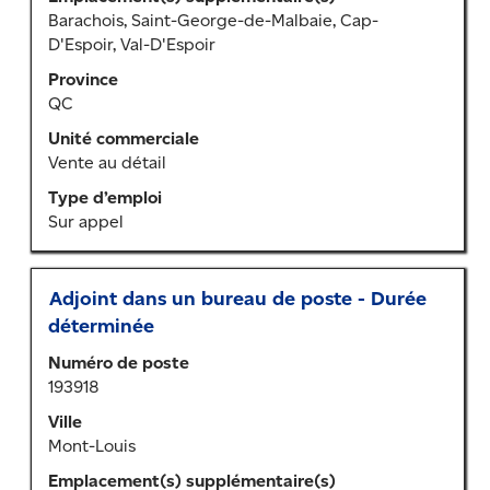
afficher
Barachois, Saint-George-de-Malbaie, Cap-
tout
D'Espoir, Val-D'Espoir
le
contenu
Province
des
QC
renseignements
Unité commerciale
sur
Vente au détail
l’emploi.
Type d’emploi
Sur appel
Titre
Sélectionner
Adjoint dans un bureau de poste - Durée
au
déterminée
moyen
Numéro de poste
de
193918
la
barre
Ville
d’espacement
Mont-Louis
pour
Emplacement(s) supplémentaire(s)
afficher