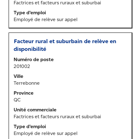
contenu
Factrices et facteurs ruraux et suburbai
des
Type d’emploi
renseignements
Employé de relève sur appel
sur
l’emploi.
Titre
Sélectionner
Facteur rural et suburbain de relève en
au
disponibilité
moyen
Numéro de poste
de
201002
la
barre
Ville
d’espacement
Terrebonne
pour
Province
afficher
QC
tout
le
Unité commerciale
contenu
Factrices et facteurs ruraux et suburbai
des
Type d’emploi
renseignements
Employé de relève sur appel
sur