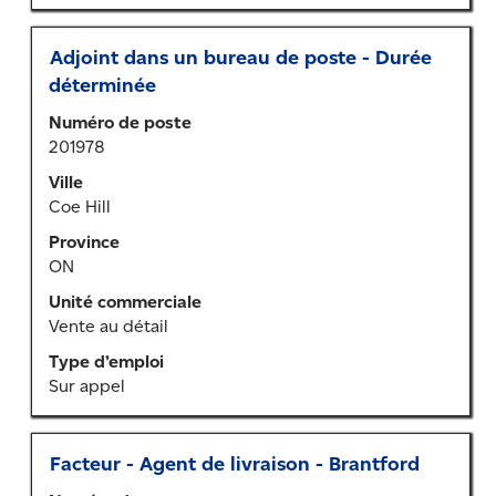
l’emploi.
Titre
Sélectionner
Adjoint dans un bureau de poste - Durée
au
déterminée
moyen
Numéro de poste
de
201978
la
barre
Ville
d’espacement
Coe Hill
pour
Province
afficher
ON
tout
le
Unité commerciale
contenu
Vente au détail
des
Type d’emploi
renseignements
Sur appel
sur
l’emploi.
Titre
Sélectionner
Facteur - Agent de livraison - Brantford
au