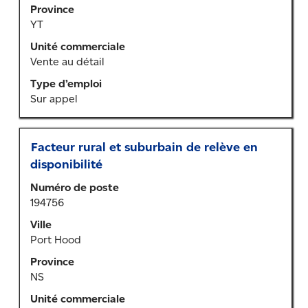
Province
afficher
YT
tout
le
Unité commerciale
contenu
Vente au détail
des
Type d’emploi
renseignements
Sur appel
sur
l’emploi.
Titre
Sélectionner
Facteur rural et suburbain de relève en
au
disponibilité
moyen
Numéro de poste
de
194756
la
barre
Ville
d’espacement
Port Hood
pour
Province
afficher
NS
tout
le
Unité commerciale