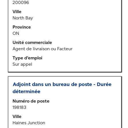
200096
de
la
Ville
barre
North Bay
d’espacement
Province
pour
ON
afficher
tout
Unité commerciale
le
Agent de livraison ou Facteur
contenu
Type d’emploi
des
Sur appel
renseignements
sur
l’emploi.
Titre
Sélectionner
Adjoint dans un bureau de poste - Durée
au
déterminée
moyen
Numéro de poste
de
198183
la
barre
Ville
d’espacement
Haines Junction
pour