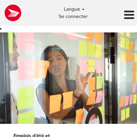
Langue
Se connecter
Emplois
d’été
et
programmes
co-
op
Emplois d’été et