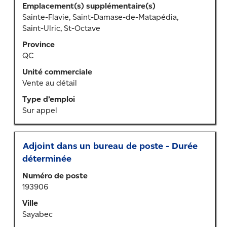
emploi
les programmes
Emplacement(s) supplémentaire(s)
afficher
pour
Sainte-Flavie, Saint-Damase-de-Matapédia,
pour étudiants et
tout
vous
Saint-Ulric, St-Octave
étudiantes.
le
tous
contenu
Province
les
des
QC
détails.
renseignements
Unité commerciale
sur
Vente au détail
l’emploi.
Type d’emploi
Sur appel
Titre
Sélectionner
Adjoint dans un bureau de poste - Durée
au
déterminée
moyen
Numéro de poste
de
193906
la
barre
Ville
d’espacement
Sayabec
pour