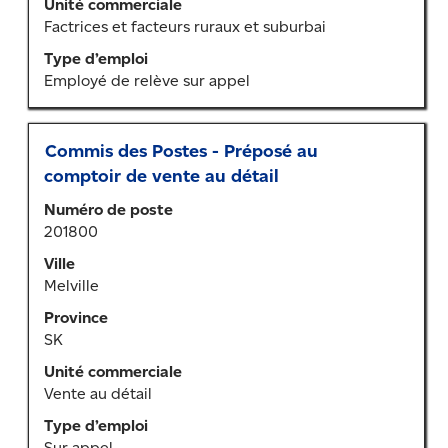
le
Unité commerciale
contenu
Factrices et facteurs ruraux et suburbai
des
Type d’emploi
renseignements
Employé de relève sur appel
sur
l’emploi.
Titre
Sélectionner
Commis des Postes - Préposé au
au
comptoir de vente au détail
moyen
Numéro de poste
de
201800
la
barre
Ville
d’espacement
Melville
pour
Province
afficher
SK
tout
le
Unité commerciale
contenu
Vente au détail
des
Type d’emploi
renseignements
Sur appel