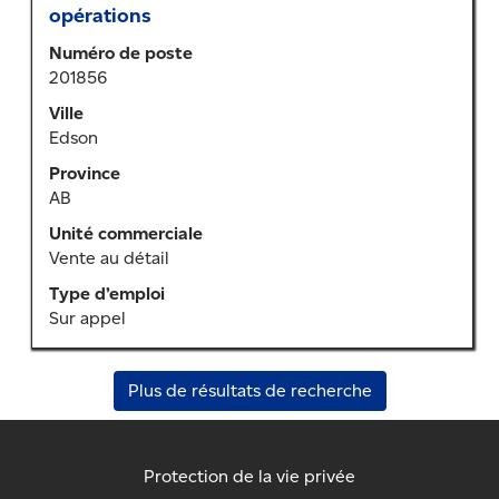
au
opérations
moyen
Numéro de poste
de
201856
la
barre
Ville
d’espacement
Edson
pour
Province
afficher
AB
tout
le
Unité commerciale
contenu
Vente au détail
des
Type d’emploi
renseignements
Sur appel
sur
l’emploi.
Plus de résultats de recherche
Protection de la vie privée