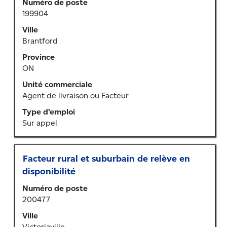
Numéro de poste
moyen
199904
de
la
Ville
barre
Brantford
d’espacement
Province
pour
ON
afficher
tout
Unité commerciale
le
Agent de livraison ou Facteur
contenu
Type d’emploi
des
Sur appel
renseignements
sur
l’emploi.
Titre
Sélectionner
Facteur rural et suburbain de relève en
au
disponibilité
moyen
Numéro de poste
de
200477
la
barre
Ville
d’espacement
Victoriaville