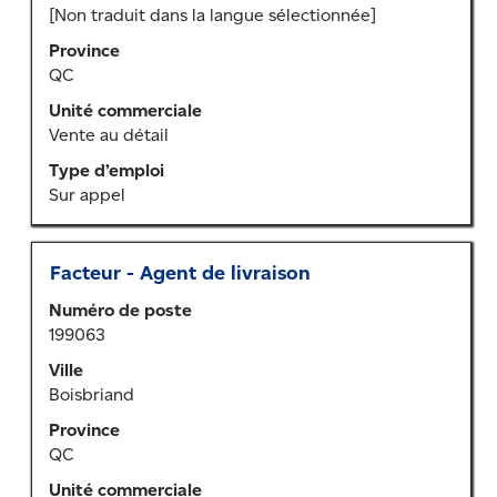
[Non traduit dans la langue sélectionnée]
tout
le
Province
contenu
QC
des
Unité commerciale
renseignements
Vente au détail
sur
l’emploi.
Type d’emploi
Sur appel
Titre
Sélectionner
Facteur - Agent de livraison
au
Numéro de poste
moyen
199063
de
la
Ville
barre
Boisbriand
d’espacement
Province
pour
QC
afficher
tout
Unité commerciale