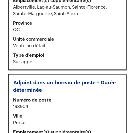
Emplacement(s) supplémentaire(s)
afficher
Albertville, Lac-au-Saumon, Sainte-Florence,
tout
Sainte-Marguerite, Saint-Alexa
le
contenu
Province
des
QC
renseignements
Unité commerciale
sur
Vente au détail
l’emploi.
Type d’emploi
Sur appel
Titre
Sélectionner
Adjoint dans un bureau de poste - Durée
au
déterminée
moyen
Numéro de poste
de
193904
la
barre
Ville
d’espacement
Percé
pour
Emplacement(s) supplémentaire(s)