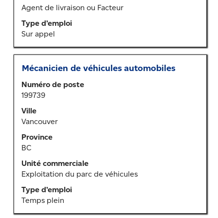
le
Agent de livraison ou Facteur
contenu
Type d’emploi
des
Sur appel
renseignements
sur
l’emploi.
Titre
Sélectionner
Mécanicien de véhicules automobiles
au
Numéro de poste
moyen
199739
de
la
Ville
barre
Vancouver
d’espacement
Province
pour
BC
afficher
tout
Unité commerciale
le
Exploitation du parc de véhicules
contenu
Type d’emploi
des
Temps plein
renseignements
sur