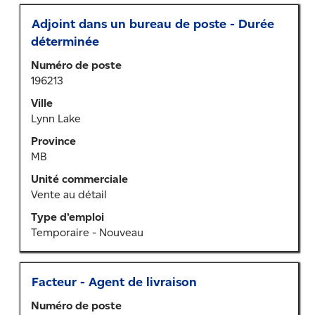
l’emploi.
Titre
Sélectionner
Adjoint dans un bureau de poste - Durée
au
déterminée
moyen
Numéro de poste
de
196213
la
barre
Ville
d’espacement
Lynn Lake
pour
Province
afficher
MB
tout
le
Unité commerciale
contenu
Vente au détail
des
Type d’emploi
renseignements
Temporaire - Nouveau
sur
l’emploi.
Titre
Sélectionner
Facteur - Agent de livraison
au
Numéro de poste
moyen