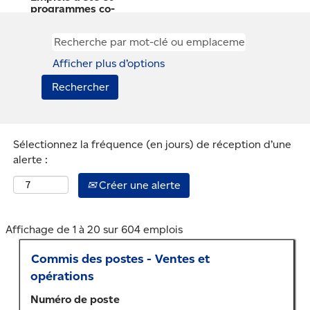
programmes co-
op
Posez les bases
Afficher plus d’options
de votre avenir!
Nous accueillons
les étudiants et
les étudiantes
Sélectionnez la fréquence (en jours) de réception d’une
dynamiques qui
alerte :
veulent acquérir
une expérience
Créer une alerte
de travail
précieuse et de
nouvelles
Résultats
Affichage de 1 à 20 sur 604 emplois
de
compétences en
Titre
Sélectionner
Commis des postes - Ventes et
la
plus de
au
recherche
opérations
découvrir leur
moyen
pour
plein potentiel.
Numéro de poste
de
"".