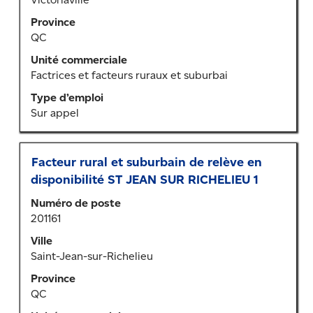
pour
Province
afficher
QC
tout
le
Unité commerciale
contenu
Factrices et facteurs ruraux et suburbai
des
Type d’emploi
renseignements
Sur appel
sur
l’emploi.
Titre
Sélectionner
Facteur rural et suburbain de relève en
au
disponibilité ST JEAN SUR RICHELIEU 1
moyen
Numéro de poste
de
201161
la
barre
Ville
d’espacement
Saint-Jean-sur-Richelieu
pour
Province
afficher
QC
tout