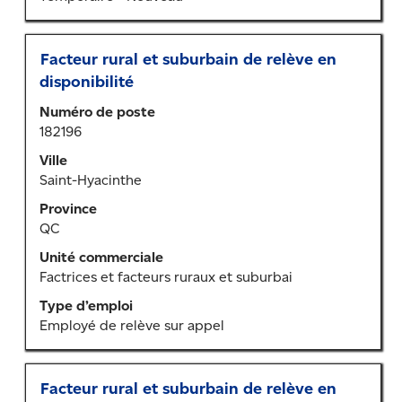
renseignements
sur
l’emploi.
Titre
Sélectionner
Facteur rural et suburbain de relève en
au
disponibilité
moyen
Numéro de poste
de
182196
la
barre
Ville
d’espacement
Saint-Hyacinthe
pour
Province
afficher
QC
tout
le
Unité commerciale
contenu
Factrices et facteurs ruraux et suburbai
des
Type d’emploi
renseignements
Employé de relève sur appel
sur
l’emploi.
Titre
Sélectionner
Facteur rural et suburbain de relève en