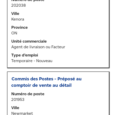
de
202038
la
barre
Ville
d’espacement
Kenora
pour
Province
afficher
ON
tout
le
Unité commerciale
contenu
Agent de livraison ou Facteur
des
Type d’emploi
renseignements
Temporaire - Nouveau
sur
l’emploi.
Titre
Sélectionner
Commis des Postes - Préposé au
au
comptoir de vente au détail
moyen
Numéro de poste
de
201953
la
barre
Ville
d’espacement
Newmarket