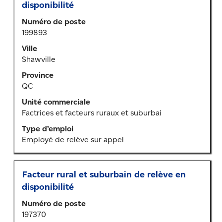
au
disponibilité
moyen
Numéro de poste
de
199893
la
barre
Ville
d’espacement
Shawville
pour
Province
afficher
QC
tout
le
Unité commerciale
contenu
Factrices et facteurs ruraux et suburbai
des
Type d’emploi
renseignements
Employé de relève sur appel
sur
l’emploi.
Titre
Sélectionner
Facteur rural et suburbain de relève en
au
disponibilité
moyen
Numéro de poste
de
197370
la