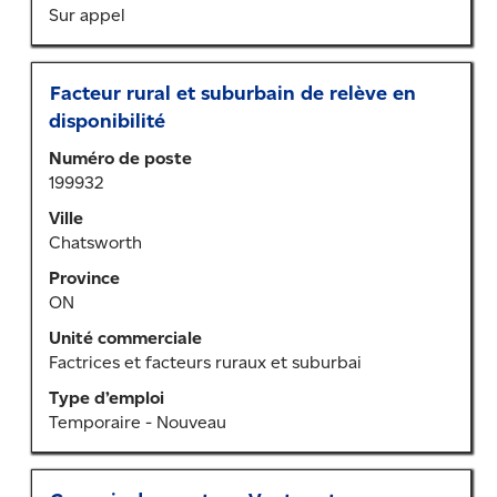
des
Sur appel
renseignements
sur
l’emploi.
Titre
Sélectionner
Facteur rural et suburbain de relève en
au
disponibilité
moyen
Numéro de poste
de
199932
la
barre
Ville
d’espacement
Chatsworth
pour
Province
afficher
ON
tout
le
Unité commerciale
contenu
Factrices et facteurs ruraux et suburbai
des
Type d’emploi
renseignements
Temporaire - Nouveau
sur
l’emploi.