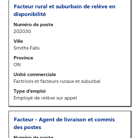
Titre
Sélectionner
Facteur rural et suburbain de relève en
au
disponibilité
moyen
Numéro de poste
de
202030
la
barre
Ville
d’espacement
Smiths Falls
pour
Province
afficher
ON
tout
le
Unité commerciale
contenu
Factrices et facteurs ruraux et suburbai
des
Type d’emploi
renseignements
Employé de relève sur appel
sur
l’emploi.
Titre
Sélectionner
Facteur - Agent de livraison et commis
au
des postes
moyen
Numéro de poste