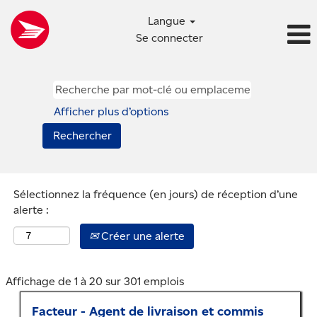
Langue
Se connecter
Traitement
et
livraison
Afficher plus d’options
du
courrier
Sélectionnez la fréquence (en jours) de réception d’une
alerte :
Créer une alerte
Résultats
Affichage de 1 à 20 sur 301 emplois
de
Titre
Sélectionner
Facteur - Agent de livraison et commis
la