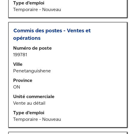
Type d’emploi
renseignements
Temporaire - Nouveau
sur
l’emploi.
Titre
Sélectionner
Commis des postes - Ventes et
au
opérations
moyen
Numéro de poste
de
199781
la
barre
Ville
d’espacement
Penetanguishene
pour
Province
afficher
ON
tout
le
Unité commerciale
contenu
Vente au détail
des
Type d’emploi
renseignements
Temporaire - Nouveau
sur
l’emploi.