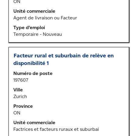
ON
afficher
tout
Unité commerciale
le
Agent de livraison ou Facteur
contenu
Type d’emploi
des
Temporaire - Nouveau
renseignements
sur
l’emploi.
Titre
Sélectionner
Facteur rural et suburbain de relève en
au
disponibilité 1
moyen
Numéro de poste
de
197607
la
barre
Ville
d’espacement
Zurich
pour
Province
afficher
ON
tout
le
Unité commerciale
contenu
Factrices et facteurs ruraux et suburbai
des