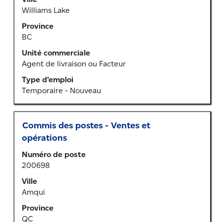
d’emplois.
barre
Williams Lake
Sélectionnez
d’espacement
un
Province
pour
emploi
BC
afficher
pour
tout
Unité commerciale
vous
le
Agent de livraison ou Facteur
tous
contenu
Type d’emploi
les
des
Temporaire - Nouveau
détails.
renseignements
sur
l’emploi.
Titre
Sélectionner
Commis des postes - Ventes et
au
opérations
moyen
Numéro de poste
de
200698
la
barre
Ville
d’espacement
Amqui
pour
Province
afficher
QC