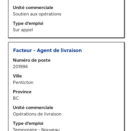
tout
le
Unité commerciale
contenu
Soutien aux opérations
des
Type d’emploi
renseignements
Sur appel
sur
l’emploi.
Titre
Sélectionner
Facteur - Agent de livraison
au
Numéro de poste
moyen
201994
de
la
Ville
barre
Penticton
d’espacement
Province
pour
BC
afficher
tout
Unité commerciale
le
Opérations de livraison
contenu
Type d’emploi
des
Temporaire - Nouveau