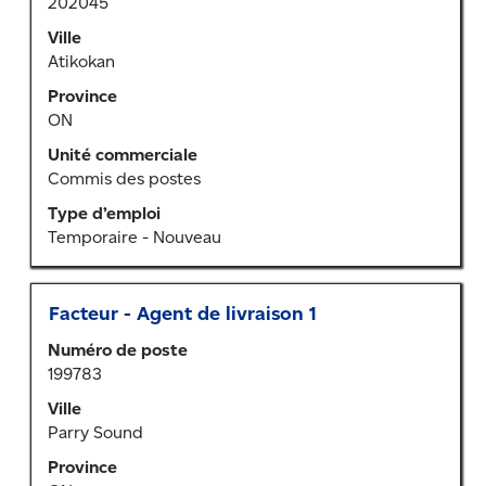
202045
la
barre
Ville
d’espacement
Atikokan
pour
Province
afficher
ON
tout
le
Unité commerciale
contenu
Commis des postes
des
Type d’emploi
renseignements
Temporaire - Nouveau
sur
l’emploi.
Titre
Sélectionner
Facteur - Agent de livraison 1
au
Numéro de poste
moyen
199783
de
la
Ville
barre
Parry Sound
d’espacement
Province
pour