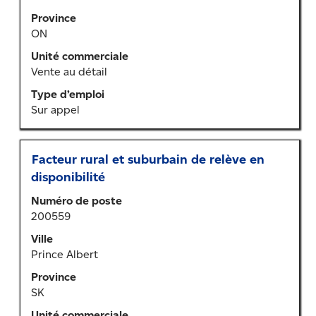
pour
Province
afficher
ON
tout
le
Unité commerciale
contenu
Vente au détail
des
Type d’emploi
renseignements
Sur appel
sur
l’emploi.
Titre
Sélectionner
Facteur rural et suburbain de relève en
au
disponibilité
moyen
Numéro de poste
de
200559
la
barre
Ville
d’espacement
Prince Albert
pour
Province
afficher
SK
tout
le
Unité commerciale