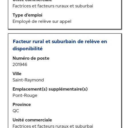
contenu
Factrices et facteurs ruraux et suburbai
des
Type d’emploi
renseignements
Employé de relève sur appel
sur
l’emploi.
Titre
Sélectionner
Facteur rural et suburbain de relève en
au
disponibilité
moyen
Numéro de poste
de
201946
la
barre
Ville
d’espacement
Saint-Raymond
pour
Emplacement(s) supplémentaire(s)
afficher
Pont-Rouge
tout
le
Province
contenu
QC
des
Unité commerciale
renseignements
Factrices et facteurs ruraux et suburbai