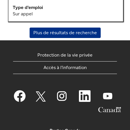
sur
l’emploi.
Type d’emploi
Sur appel
Plus de résultats de recherche
Protection de la vie privée
Accès à l’information
S
S
S
S
S
’
’
’
’
’
o
o
o
o
o
u
u
u
u
u
v
v
v
v
v
r
r
r
r
r
e
e
e
e
e
d
d
d
d
d
a
a
a
a