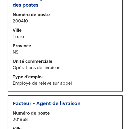
au
recherche
des postes
moyen
pour
Numéro de poste
de
"".
200410
la
Affichage
barre
de
Ville
d’espacement
1
Truro
pour
à
Province
afficher
20
NS
tout
sur
le
Unité commerciale
301
contenu
Opérations de livraison
emplois
des
Utilisez
Type d’emploi
renseignements
la
Employé de relève sur appel
sur
touche
l’emploi.
de
tabulation
Titre
Sélectionner
Facteur - Agent de livraison
pour
au
parcourir
Numéro de poste
moyen
la
201868
de
liste
la
Ville