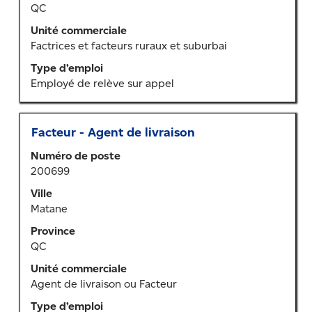
QC
tout
le
Unité commerciale
contenu
Factrices et facteurs ruraux et suburbai
des
Type d’emploi
renseignements
Employé de relève sur appel
sur
l’emploi.
Titre
Sélectionner
Facteur - Agent de livraison
au
Numéro de poste
moyen
200699
de
la
Ville
barre
Matane
d’espacement
Province
pour
QC
afficher
tout
Unité commerciale
le
Agent de livraison ou Facteur
contenu
Type d’emploi