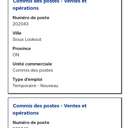
Titre
Sélectionner
Commis des postes - Ventes et
au
opérations
moyen
Numéro de poste
de
202043
la
barre
Ville
d’espacement
Sioux Lookout
pour
Province
afficher
ON
tout
le
Unité commerciale
contenu
Commis des postes
des
Type d’emploi
renseignements
Temporaire - Nouveau
sur
l’emploi.
Titre
Sélectionner
Commis des postes - Ventes et
au
opérations
moyen
Numéro de poste
de