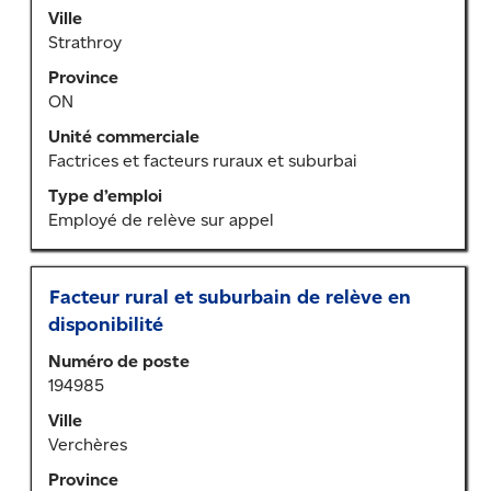
barre
Ville
d’espacement
Strathroy
pour
Province
afficher
ON
tout
le
Unité commerciale
contenu
Factrices et facteurs ruraux et suburbai
des
Type d’emploi
renseignements
Employé de relève sur appel
sur
l’emploi.
Titre
Sélectionner
Facteur rural et suburbain de relève en
au
disponibilité
moyen
Numéro de poste
de
194985
la
barre
Ville
d’espacement
Verchères
pour
Province
afficher