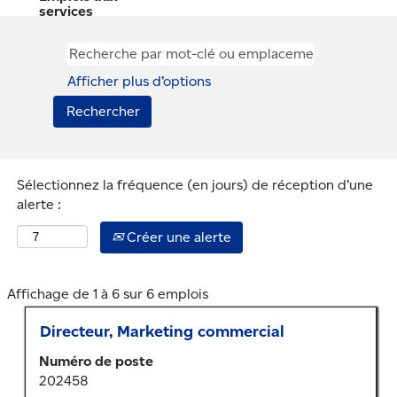
services
généraux et
administratifs
Façonnez votre
Afficher plus d’options
avenir – et le
nôtre!
Découvrez votre
raison d’être et
Sélectionnez la fréquence (en jours) de réception d’une
ce qui vous
alerte :
satisfait, et faites
Créer une alerte
une différence
en nous aidant à
fournir et à
Résultats
Affichage de 1 à 6 sur 6 emplois
façonner les
de
services sur
Titre
Sélectionner
Directeur, Marketing commercial
la
au
lesquels la
recherche
Numéro de poste
moyen
population
pour
202458
de
"".
canadienne