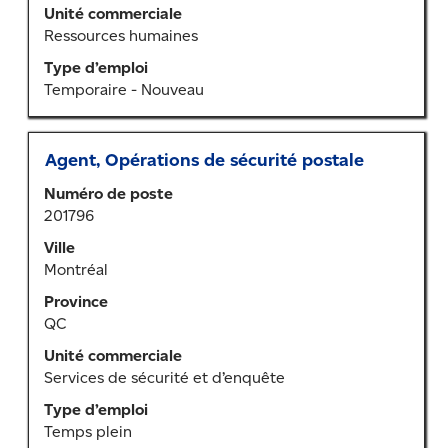
le
Unité commerciale
contenu
Ressources humaines
des
Type d’emploi
renseignements
Temporaire - Nouveau
sur
l’emploi.
Titre
Sélectionner
Agent, Opérations de sécurité postale
au
Numéro de poste
moyen
201796
de
la
Ville
barre
Montréal
d’espacement
Province
pour
QC
afficher
tout
Unité commerciale
le
Services de sécurité et d’enquête
contenu
Type d’emploi
des
Temps plein
renseignements