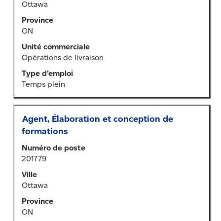
candidature dès
d’espacement
emploi
Ottawa
pour
aujourd’hui!
pour
Province
afficher
vous
ON
tout
tous
le
Unité commerciale
les
contenu
Opérations de livraison
détails.
des
Type d’emploi
renseignements
Temps plein
sur
l’emploi.
Titre
Sélectionner
Agent, Élaboration et conception de
au
formations
moyen
Numéro de poste
de
201779
la
barre
Ville
d’espacement
Ottawa
pour
Province
afficher
ON
tout