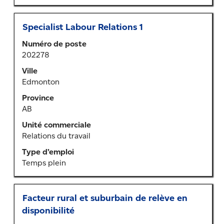
sur
l’emploi.
Titre
Sélectionner
Specialist Labour Relations 1
au
Numéro de poste
moyen
202278
de
la
Ville
barre
Edmonton
d’espacement
Province
pour
AB
afficher
tout
Unité commerciale
le
Relations du travail
contenu
Type d’emploi
des
Temps plein
renseignements
sur
l’emploi.
Titre
Sélectionner
Facteur rural et suburbain de relève en
au
disponibilité
moyen