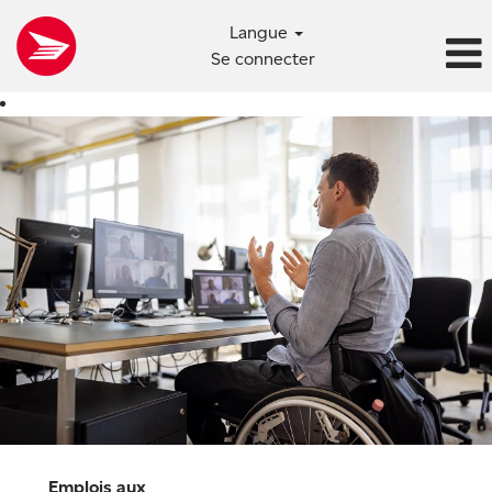
Langue
Se connecter
Services
généraux,
ventes
et
administratifs
Emplois aux