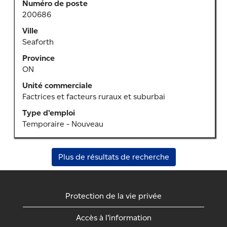
Numéro de poste
de
200686
la
barre
Ville
d’espacement
Seaforth
pour
Province
afficher
ON
tout
le
Unité commerciale
contenu
Factrices et facteurs ruraux et suburbai
des
Type d’emploi
renseignements
Temporaire - Nouveau
sur
l’emploi.
Plus de résultats de recherche
Protection de la vie privée
Accès à l’information