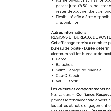
Forme physique suffisante pou
pesant jusqu'à 50 lb, pousser ou
rester debout pendant de lon
Flexibilité afin d'être disponi
disponibilité
Autres informations
RÉGIONS ET BUREAUX DE POSTE
Cet affichage servira à combler p
bureau de poste - Durée détermin
alentours soit les bureaux de post
Percé
Barachois
Saint-George-de-Malbaie
Cap-D'Espoir
Val-D'Espoir
Les valeurs et comportements d
Nos valeurs –
Confiance
,
Respect
promesse fondamentale envers no
les autres et notre engagement 
Nos comportements –
Prendre des