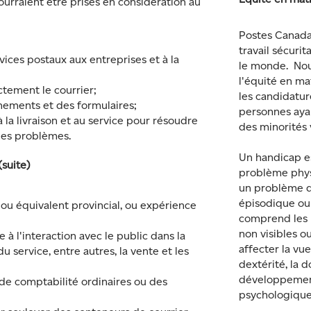
ourraient être prises en considération au
Postes Canada
travail sécurit
vices postaux aux entreprises et à la
le monde. Nou
l'équité en m
ectement le courrier;
les candidatu
gnements et des formulaires;
personnes aya
à la livraison et au service pour résoudre
des minorités 
es problèmes.
Un handicap e
(suite)
problème phys
un problème d
épisodique ou 
ou équivalent provincial, ou expérience
comprend les 
non visibles o
 à l'interaction avec le public dans la
affecter la vue, 
du service, entre autres, la vente et les
dextérité, la d
développement
e comptabilité ordinaires ou des
psychologique