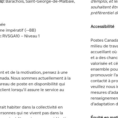
s):
Barachois, Saint-George-de-Malbaie,
d’emploi, et l
souhaitent êtr
préférentiel 
inée
Accessibilité
sme impératif (--BB)
é:
RVSGA10 – Niveau 1
Postes Canada 
milieu de trav
accueillant o
et a des chance
valorisée et c
ensemble pour 
ent et de la motivation, pensez à une
promouvoir l’a
anada. Nous sommes actuellement à la
contacté à pro
reau de poste en disponibilité qui
veuillez nous 
ient lorsqu'il assure le service au
mesures d’ada
renseignement
d’adaptation 
it habiter dans la collectivité en
rsonnes qui ne vivent pas dans la
Équité en mat