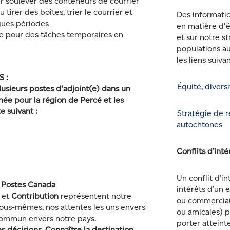
r soulever des conteneurs de courrier
 tirer des boîtes, trier le courrier et
Des informatio
gues périodes
en matière d'é
ble pour des tâches temporaires en
et sur notre st
populations au
les liens suiva
S :
Équité, diversi
lusieurs postes d'adjoint(e) dans un
ée pour la région de Percé et les
e suivant :
Stratégie de r
autochtones
Conflits d’int
Un conflit d’in
e Postes Canada
intérêts d’un 
et
Contribution
représentent notre
ou commerciaux
us-mêmes, nos attentes les uns envers
ou amicales) p
commun envers notre pays.
porter atteint
 décisions, Connaître la destination,