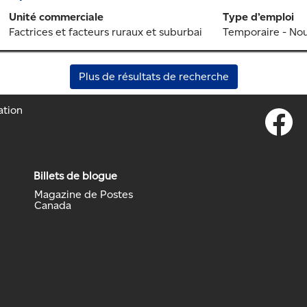
Unité commerciale
Type d’emploi
Factrices et facteurs ruraux et suburbai
Temporaire - No
Plus de résultats de recherche
ation
S
’
o
u
v
r
Billets de blogue
e
d
Magazine de Postes
a
Canada
n
s
u
n
n
o
u
v
e