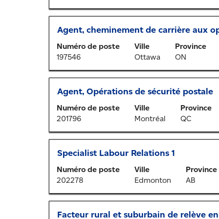
contenu
emplois
la
des
Utilisez
barre
renseignements
la
Titre
Sélectionner
Agent, cheminement de carrière aux o
d’espacement
sur
touche
au
pour
l’emploi.
Numéro de poste
Ville
Province
de
moyen
afficher
197546
Ottawa
ON
tabulation
de
tout
pour
la
le
parcourir
barre
contenu
la
Titre
Sélectionner
Agent, Opérations de sécurité postale
d’espacement
des
liste
au
pour
renseignements
Numéro de poste
Ville
Province
d’emplois.
moyen
afficher
sur
201796
Montréal
QC
Sélectionnez
de
tout
l’emploi.
un
la
le
emploi
barre
contenu
Titre
Sélectionner
Specialist Labour Relations 1
pour
d’espacement
des
au
vous
pour
renseignements
Numéro de poste
Ville
Province
moyen
tous
afficher
sur
202278
Edmonton
AB
de
les
tout
l’emploi.
la
détails.
le
barre
contenu
Titre
Sélectionner
Facteur rural et suburbain de relève en
d’espacement