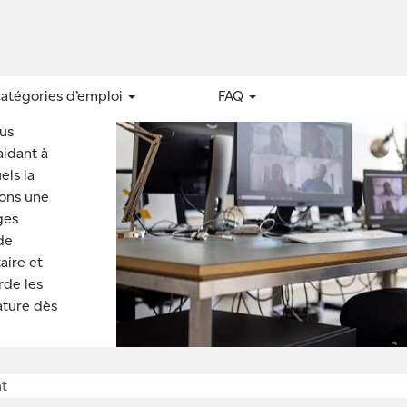
stratifs
catégories d’emploi
FAQ
ous
aidant à
els la
rons une
ges
 de
aire et
rde les
ature dès