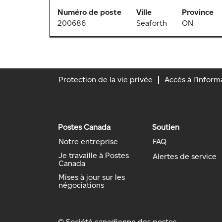
des
au
pour
renseignements
Numéro de poste
Ville
Province
moyen
afficher
sur
200686
Seaforth
ON
de
tout
l’emploi.
la
le
barre
contenu
d’espacement
des
pour
renseignements
Protection de la vie privée
Accès à l’inform
afficher
sur
tout
l’emploi.
le
contenu
des
Postes Canada
Soutien
renseignements
Notre entreprise
FAQ
sur
Je travaille à Postes
Alertes de service
l’emploi.
Canada
Mises à jour sur les
négociations
© Société canadienne des postes