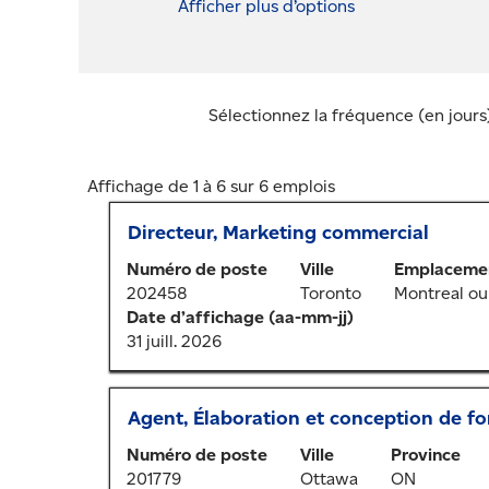
Afficher plus d’options
Sélectionnez la fréquence (en jours)
Résultats
Affichage de 1 à 6 sur 6 emplois
de
Titre
Sélectionner
Directeur, Marketing commercial
la
au
recherche
Numéro de poste
Ville
Emplacemen
moyen
pour
202458
Toronto
Montreal ou
de
"".
Date d’affichage (aa-mm-jj)
la
Affichage
31 juill. 2026
barre
de
d’espacement
1
pour
à
Titre
Sélectionner
Agent, Élaboration et conception de f
afficher
6
au
tout
sur
Numéro de poste
Ville
Province
moyen
le
6
201779
Ottawa
ON
de