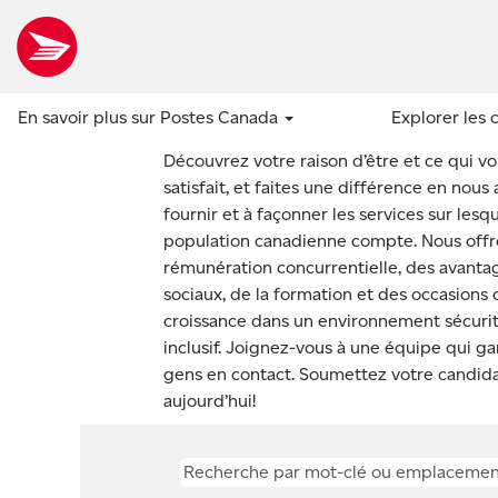
Services
généraux,
ventes
Emplois aux services généraux et admini
et
Façonnez votre avenir – et le nôtre!
administratifs
En savoir plus sur Postes Canada
Explorer les 
Découvrez votre raison d’être et ce qui v
satisfait, et faites une différence en nous 
fournir et à façonner les services sur lesqu
population canadienne compte. Nous off
rémunération concurrentielle, des avanta
sociaux, de la formation et des occasions
croissance dans un environnement sécurit
inclusif. Joignez-vous à une équipe qui ga
gens en contact. Soumettez votre candid
aujourd’hui!