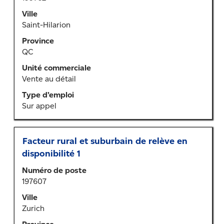
la
barre
Ville
d’espacement
Saint-Hilarion
pour
Province
afficher
QC
tout
le
Unité commerciale
contenu
Vente au détail
des
Type d’emploi
renseignements
Sur appel
sur
l’emploi.
Titre
Sélectionner
Facteur rural et suburbain de relève en
au
disponibilité 1
moyen
Numéro de poste
de
197607
la
barre
Ville
d’espacement
Zurich
pour