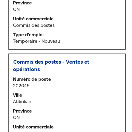
Province
afficher
ON
tout
le
Unité commerciale
contenu
Commis des postes
des
Type d’emploi
renseignements
Temporaire - Nouveau
sur
l’emploi.
Titre
Sélectionner
Commis des postes - Ventes et
au
opérations
moyen
Numéro de poste
de
202045
la
barre
Ville
d’espacement
Atikokan
pour
Province
afficher
ON
tout
le
Unité commerciale