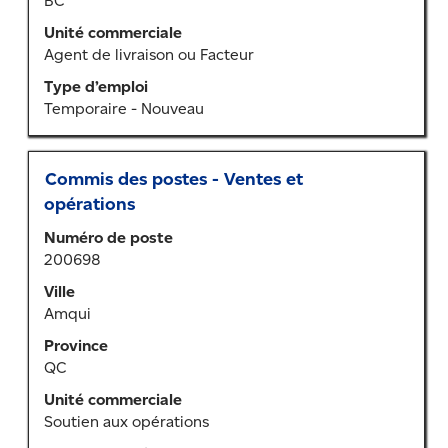
BC
afficher
tout
Unité commerciale
le
Agent de livraison ou Facteur
contenu
Type d’emploi
des
Temporaire - Nouveau
renseignements
sur
l’emploi.
Titre
Sélectionner
Commis des postes - Ventes et
au
opérations
moyen
Numéro de poste
de
200698
la
barre
Ville
d’espacement
Amqui
pour
Province
afficher
QC
tout
le
Unité commerciale
contenu
Soutien aux opérations
des