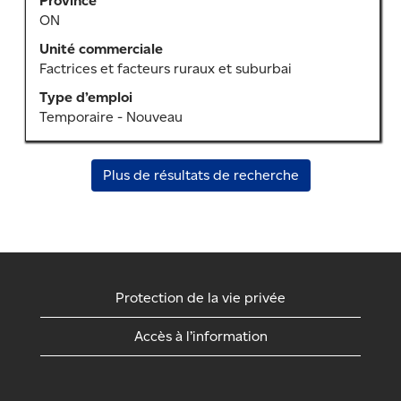
Province
afficher
ON
tout
le
Unité commerciale
contenu
Factrices et facteurs ruraux et suburbai
des
Type d’emploi
renseignements
Temporaire - Nouveau
sur
l’emploi.
Plus de résultats de recherche
Protection de la vie privée
Accès à l’information