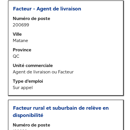
Titre
Sélectionner
Facteur - Agent de livraison
au
Numéro de poste
moyen
200699
de
la
Ville
barre
Matane
d’espacement
Province
pour
QC
afficher
tout
Unité commerciale
le
Agent de livraison ou Facteur
contenu
Type d’emploi
des
Sur appel
renseignements
sur
l’emploi.
Titre
Sélectionner
Facteur rural et suburbain de relève en
au
disponibilité
moyen
Numéro de poste
de