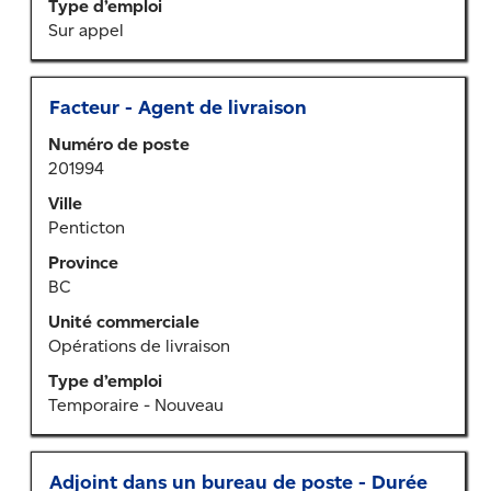
Type d’emploi
renseignements
Sur appel
sur
l’emploi.
Titre
Sélectionner
Facteur - Agent de livraison
au
Numéro de poste
moyen
201994
de
la
Ville
barre
Penticton
d’espacement
Province
pour
BC
afficher
tout
Unité commerciale
le
Opérations de livraison
contenu
Type d’emploi
des
Temporaire - Nouveau
renseignements
sur
l’emploi.
Titre
Sélectionner
Adjoint dans un bureau de poste - Durée