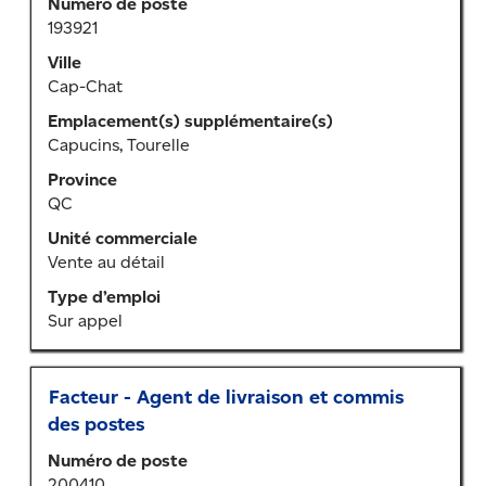
Numéro de poste
de
"".
193921
la
Affichage
barre
de
Ville
d’espacement
1
Cap-Chat
pour
à
Emplacement(s) supplémentaire(s)
afficher
20
Capucins, Tourelle
tout
sur
le
Province
587
contenu
QC
emplois
des
Utilisez
Unité commerciale
renseignements
la
Vente au détail
sur
touche
l’emploi.
Type d’emploi
de
Sur appel
tabulation
pour
parcourir
Titre
Sélectionner
la
Facteur - Agent de livraison et commis
au
liste
des postes
moyen
d’emplois.
Numéro de poste
de
Sélectionnez
200410