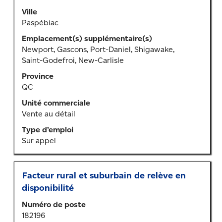
barre
Ville
d’espacement
Paspébiac
pour
Emplacement(s) supplémentaire(s)
afficher
Newport, Gascons, Port-Daniel, Shigawake,
tout
Saint-Godefroi, New-Carlisle
le
contenu
Province
des
QC
renseignements
Unité commerciale
sur
Vente au détail
l’emploi.
Type d’emploi
Sur appel
Titre
Sélectionner
Facteur rural et suburbain de relève en
au
disponibilité
moyen
Numéro de poste
de
182196
la