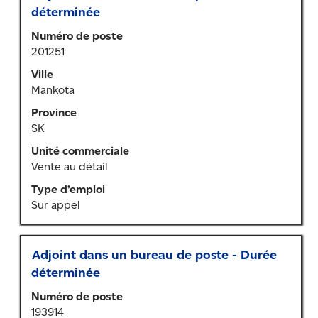
au
déterminée
moyen
Numéro de poste
de
201251
la
barre
Ville
d’espacement
Mankota
pour
Province
afficher
SK
tout
le
Unité commerciale
contenu
Vente au détail
des
Type d’emploi
renseignements
Sur appel
sur
l’emploi.
Titre
Sélectionner
Adjoint dans un bureau de poste - Durée
au
déterminée
moyen
Numéro de poste
de
193914
la