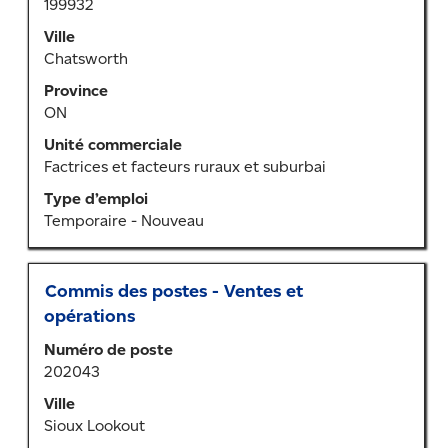
199932
la
barre
Ville
d’espacement
Chatsworth
pour
Province
afficher
ON
tout
le
Unité commerciale
contenu
Factrices et facteurs ruraux et suburbai
des
Type d’emploi
renseignements
Temporaire - Nouveau
sur
l’emploi.
Titre
Sélectionner
Commis des postes - Ventes et
au
opérations
moyen
Numéro de poste
de
202043
la
barre
Ville
d’espacement
Sioux Lookout
pour