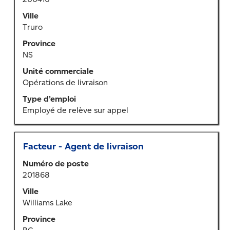
la
un
barre
emploi
Ville
d’espacement
pour
Truro
pour
vous
Province
afficher
tous
NS
tout
les
le
détails.
Unité commerciale
contenu
Opérations de livraison
des
Type d’emploi
renseignements
Employé de relève sur appel
sur
l’emploi.
Titre
Sélectionner
Facteur - Agent de livraison
au
Numéro de poste
moyen
201868
de
la
Ville
barre
Williams Lake
d’espacement
Province
pour