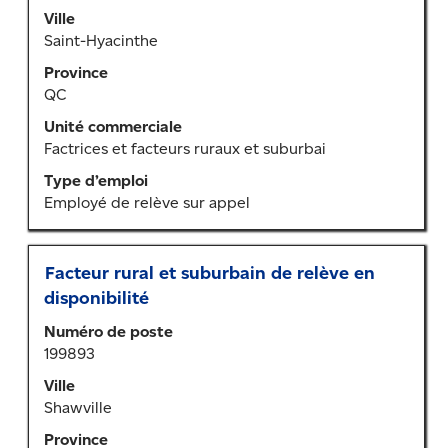
barre
Ville
d’espacement
Saint-Hyacinthe
pour
Province
afficher
QC
tout
le
Unité commerciale
contenu
Factrices et facteurs ruraux et suburbai
des
Type d’emploi
renseignements
Employé de relève sur appel
sur
l’emploi.
Titre
Sélectionner
Facteur rural et suburbain de relève en
au
disponibilité
moyen
Numéro de poste
de
199893
la
barre
Ville
d’espacement
Shawville
pour
Province
afficher