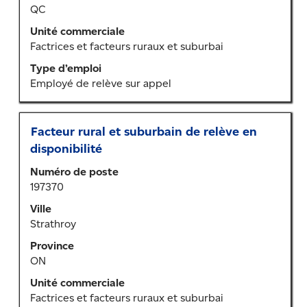
QC
tout
le
Unité commerciale
contenu
Factrices et facteurs ruraux et suburbai
des
Type d’emploi
renseignements
Employé de relève sur appel
sur
l’emploi.
Titre
Sélectionner
Facteur rural et suburbain de relève en
au
disponibilité
moyen
Numéro de poste
de
197370
la
barre
Ville
d’espacement
Strathroy
pour
Province
afficher
ON
tout
le
Unité commerciale
contenu
Factrices et facteurs ruraux et suburbai