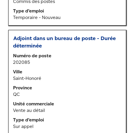
contenu
Commis des postes
des
Type d’emploi
renseignements
Temporaire - Nouveau
sur
l’emploi.
Titre
Sélectionner
Adjoint dans un bureau de poste - Durée
au
déterminée
moyen
Numéro de poste
de
202085
la
barre
Ville
d’espacement
Saint-Honoré
pour
Province
afficher
QC
tout
le
Unité commerciale
contenu
Vente au détail
des
Type d’emploi
renseignements
Sur appel
sur