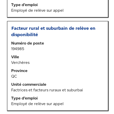
des
Type d’emploi
renseignements
Employé de relève sur appel
sur
l’emploi.
Titre
Sélectionner
Facteur rural et suburbain de relève en
au
disponibilité
moyen
Numéro de poste
de
194985
la
barre
Ville
d’espacement
Verchères
pour
Province
afficher
QC
tout
le
Unité commerciale
contenu
Factrices et facteurs ruraux et suburbai
des
Type d’emploi
renseignements
Employé de relève sur appel
sur
l’emploi.