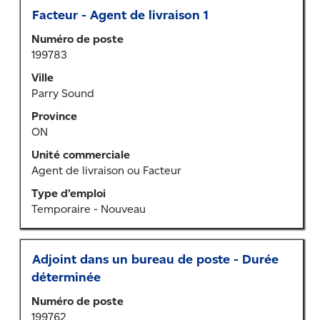
Titre
Sélectionner
Facteur - Agent de livraison 1
au
Numéro de poste
moyen
199783
de
la
Ville
barre
Parry Sound
d’espacement
Province
pour
ON
afficher
tout
Unité commerciale
le
Agent de livraison ou Facteur
contenu
Type d’emploi
des
Temporaire - Nouveau
renseignements
sur
l’emploi.
Titre
Sélectionner
Adjoint dans un bureau de poste - Durée
au
déterminée
moyen
Numéro de poste
de
199762