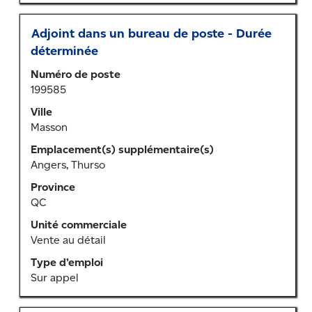
l’emploi.
Titre
Sélectionner
Adjoint dans un bureau de poste - Durée
au
déterminée
moyen
Numéro de poste
de
199585
la
barre
Ville
d’espacement
Masson
pour
Emplacement(s) supplémentaire(s)
afficher
Angers, Thurso
tout
le
Province
contenu
QC
des
Unité commerciale
renseignements
Vente au détail
sur
l’emploi.
Type d’emploi
Sur appel