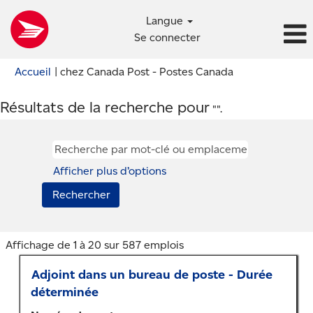
Langue
Se connecter
(page
Accueil
|
chez Canada Post - Postes Canada
actuelle)
Résultats de la recherche pour
"".
Afficher plus d’options
Résultats
Affichage de 1 à 20 sur 587 emplois
de
Titre
Sélectionner
Adjoint dans un bureau de poste - Durée
la
au
recherche
déterminée
moyen
pour